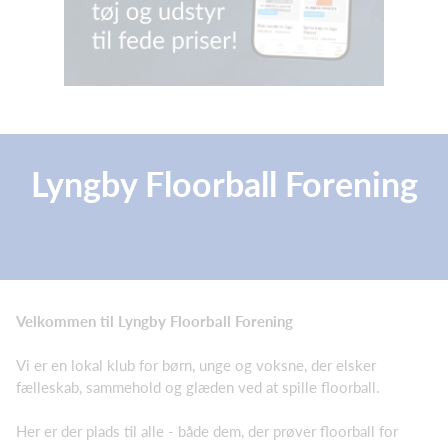
Lyngby Floorball Forening
Floorball
Ungdom
Damer
Herrer
Motion 60+
Frivillige
Velkommen til Lyngby Floorball Forening
Vi er en lokal klub for børn, unge og voksne, der elsker
fælleskab, sammehold og glæden ved at spille floorball.
Her er der plads til alle - både dem, der prøver floorball for